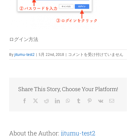
ログイン方法
ロ
By
jitumu-test2
|
5月 22nd, 2018
|
コメントを受け付けていません
グ
イ
ン
方
法
Share This Story, Choose Your Platform!
は
Facebook
X
Reddit
LinkedIn
WhatsApp
Tumblr
Pinterest
Vk
電
子
メ
ー
ル
About the Author:
jitumu-test2