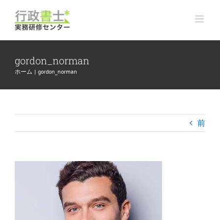
Skip
to
content
gordon_norman
ホーム
gordon_norman
前