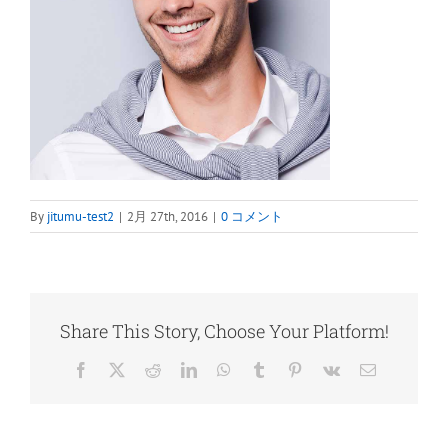
By
jitumu-test2
|
2月 27th, 2016
|
0 コメント
Share This Story, Choose Your Platform!
Facebook
X
Reddit
LinkedIn
WhatsApp
Tumblr
Pinterest
Vk
電
子
メ
ー
ル