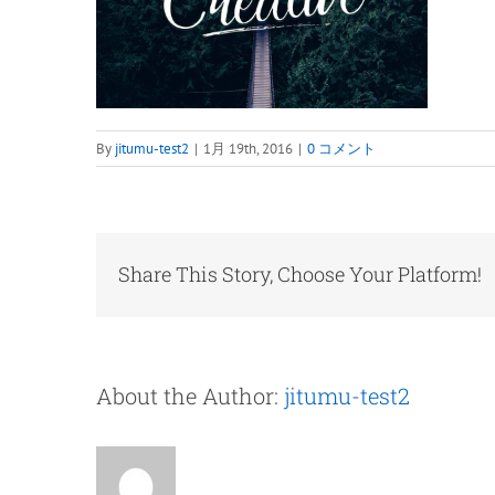
By
jitumu-test2
|
1月 19th, 2016
|
0 コメント
Share This Story, Choose Your Platform!
About the Author:
jitumu-test2