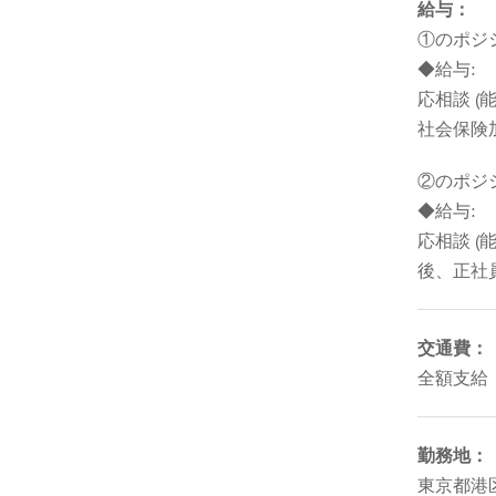
給与：
①のポジ
◆給与:
応相談 
社会保険
②のポジ
◆給与:
応相談 (
後、正社
交通費：
全額支給
勤務地：
東京都港