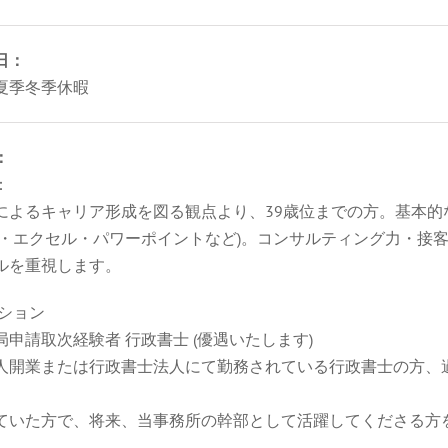
日：
夏季冬季休暇
：
：
によるキャリア形成を図る観点より、39歳位までの方。基本的な
ド・エクセル・パワーポイントなど)。コンサルティング力・接
ルを重視します。
ジション
申請取次経験者 行政書士 (優遇いたします)
人開業または行政書士法人にて勤務されている行政書士の方、
ていた方で、将来、当事務所の幹部として活躍してくださる方