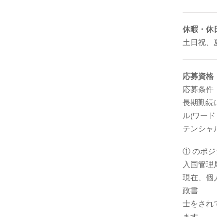
休暇・休
土日祝、
応募資格
応募条件
長期勤続
ル(ワー
テンシャ
① のポ
入国管理局
現在、個
政書
士をされ
ます。