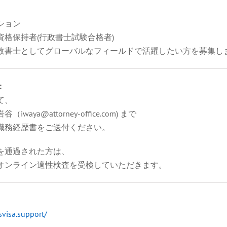
ション
資格保持者(行政書士試験合格者)
政書士としてグローバルなフィールドで活躍したい方を募集し
：
て、
iwaya@attorney-office.com) まで
職務経歴書をご送付ください。
を通過された方は、
オンライン適性検査を受検していただきます。
svisa.support/