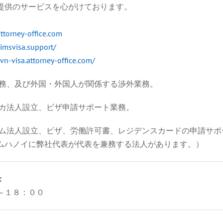
提供のサービスを心がけております。
attorney-office.com
/imsvisa.support/
/vn-visa.attorney-office.com/
業務、及び外国・外国人が関係する渉外業務。
リカ法人設立、ビザ申請サポート業務。
ナム法人設立、ビザ、労働許可書、レジデンスカードの申請サポ
ムハノイに弊社代表が代表を兼務する法人があります。）
：
～１８：００