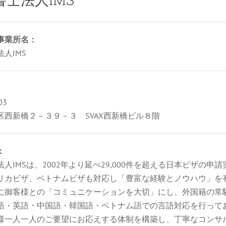
事業所名：
人IMS
03
区西新橋２－３９－３ SVAX西新橋ビル８階
：
人IMSは、2002年より延べ29,000件を超える日本ビザの申請
リカビザ、ベトナムビザも対応し「豊富な経験とノウハウ」を
に御客様との「コミュニケーションを大切」にし、外国籍の常
語・英語・中国語・韓国語・ベトナム語での言語対応を行って
様一人一人のご要望にお応えする体制を構築し、丁寧なコンサ