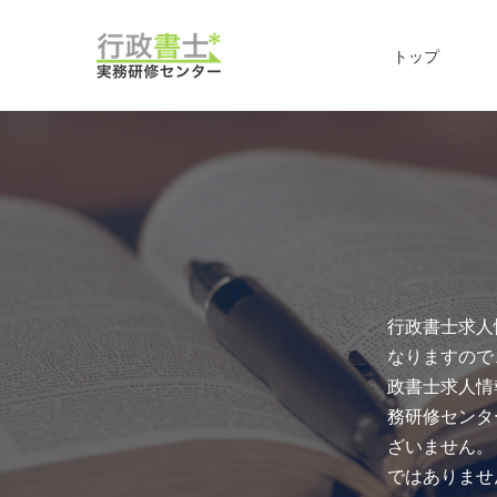
Skip
to
トップ
content
行政書士求人
なりますので
政書士求人情
務研修センタ
ざいません。
ではありませ