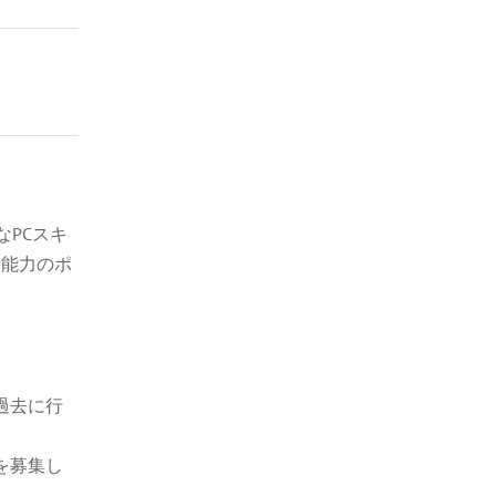
PCスキ
客能力のポ
過去に行
を募集し