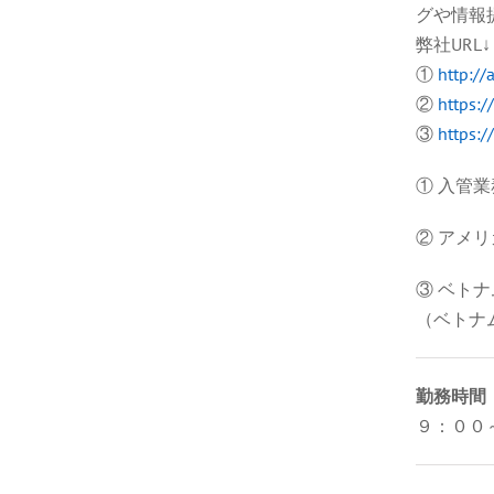
グや情報
弊社URL↓
①
http://
②
https:/
③
https:/
① 入管
② アメ
③ ベト
（ベトナ
勤務時間
９：００