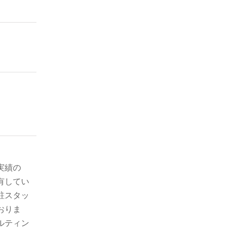
実績の
有してい
駐スタッ
おりま
ルティン