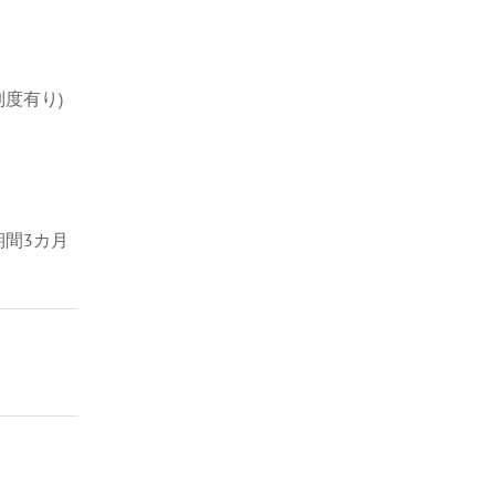
度有り)
期間3カ月